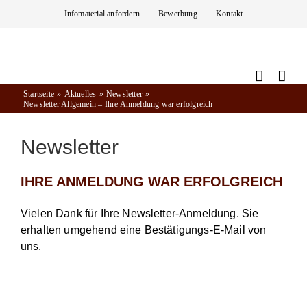
Zum
Infomaterial anfordern
Bewerbung
Kontakt
Inhalt
springen
Startseite
Aktuelles
Newsletter
Newsletter Allgemein – Ihre Anmeldung war erfolgreich
Newsletter
IHRE ANMELDUNG WAR ERFOLGREICH
Vielen Dank für Ihre Newsletter-Anmeldung. Sie
erhalten umgehend eine Bestätigungs-E-Mail von
uns.