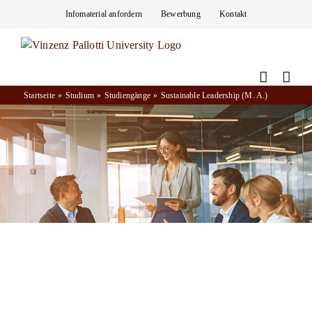
Zum
Infomaterial anfordern
Bewerbung
Kontakt
Inhalt
springen
Startseite
Studium
Studiengänge
Sustainable Leadership (M. A.)
Master Sustainable
Leadership (M.A.)