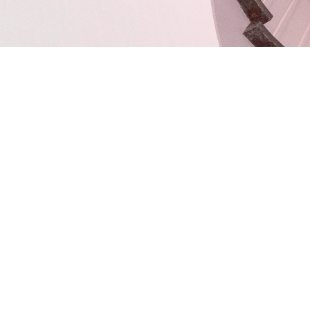
Forum Vinzenz Pall
DIE BEGEGNUNGS- UND BILDUNG
UNIVERSITY
Das
Forum Vinzenz
Pallotti
,
die
Begegnung
s
– und 
Ihnen
Unterkünfte
und
Verp
f
legung
, Tagungsräume 