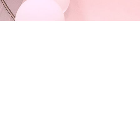
otti
SSTÄTTE DER VINZENZ PALLOTTI
Bildungsstätte der
Vinzenz Pallotti University,
bietet
und Veranstaltungen an.
Die Begegnungsstätte ist