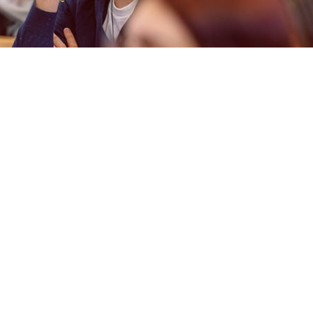
Master Psychologi
studieren
MASTER OF SCIENCE
In unserem Master of Science Psychologie könn