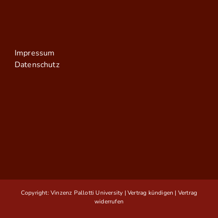
Impressum
Datenschutz
Copyright: Vinzenz Pallotti University |
Vertrag kündigen
|
Vertrag
widerrufen