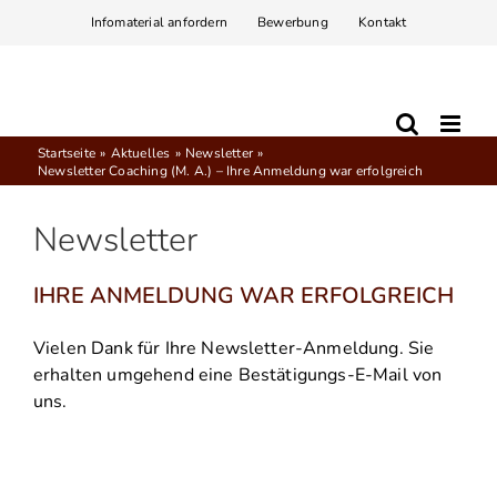
Zum
Infomaterial anfordern
Bewerbung
Kontakt
Inhalt
springen
Startseite
Aktuelles
Newsletter
Newsletter Coaching (M. A.) – Ihre Anmeldung war erfolgreich
Newsletter
IHRE ANMELDUNG WAR ERFOLGREICH
Vielen Dank für Ihre Newsletter-Anmeldung. Sie
erhalten umgehend eine Bestätigungs-E-Mail von
uns.