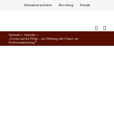
Zum
Infomaterial anfordern
Bewerbung
Kontakt
Inhalt
springen
Startseite
Aktuelles
„Corona und die Pflege – nur Duldung oder Chance zur
Professionalisierung?“
Aktuelles
07.01.2021
„CORONA UND DIE PFLEGE – NUR
DULDUNG ODER CHANCE ZUR
PROFESSIONALISIERUNG?“