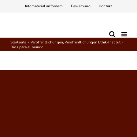
Zum
Infomaterial anfordern
Bewerbung
Kontakt
Inhalt
springen
Startseite
Veröffentlichungen
Veröffentlichungen Ethik-Institut
Dios para el mundo