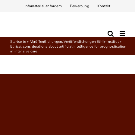
Zum
Infomaterial anfordern
Bewerbung
Kontakt
Inhalt
springen
Startseite
Veröffentlichungen
Veröffentlichungen Ethik-Institut
Ethical considerations about artificial intelligence for prognostication
in intensive care