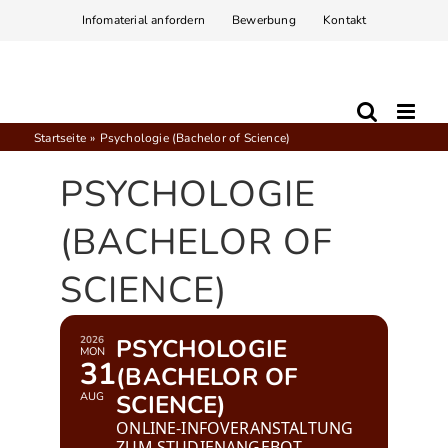
Zum
Infomaterial anfordern
Bewerbung
Kontakt
Inhalt
springen
Startseite
Psychologie (Bachelor of Science)
PSYCHOLOGIE
(BACHELOR OF
SCIENCE)
2026
PSYCHOLOGIE
MON
31
(BACHELOR OF
AUG
SCIENCE)
ONLINE-INFOVERANSTALTUNG
ZUM STUDIENANGEBOT