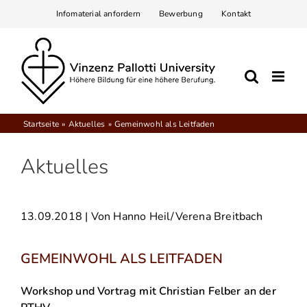
Zum
Infomaterial anfordern
Bewerbung
Kontakt
Inhalt
springen
Startseite
Aktuelles
Gemeinwohl als Leitfaden
Aktuelles
13.09.2018
| Von Hanno Heil/Verena Breitbach
GEMEINWOHL ALS LEITFADEN
Workshop und Vortrag mit Christian Felber an der