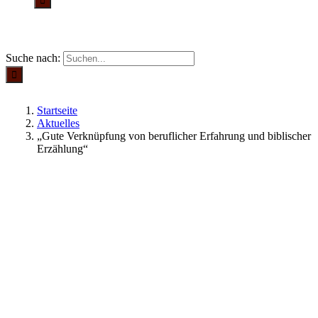
Suche nach:
Startseite
Aktuelles
„Gute Verknüpfung von beruflicher Erfahrung und biblischer
Erzählung“
Aktuelles
17.12.2019
| Von Vera Kessler/Breitbach
„GUTE VERKNÜPFUNG VON
BERUFLICHER ERFAHRUNG UND