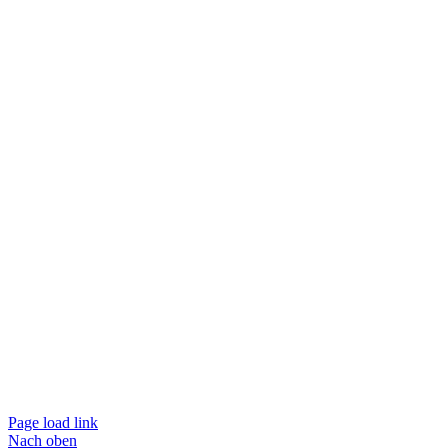
Impressum
Datenschutz
Copyright: Vinzenz Pallotti University |
Vertrag kündigen
|
Vertrag widerrufen
Page load link
Nach oben