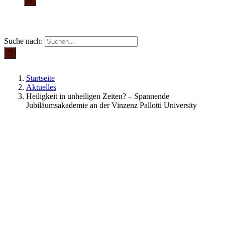
Suche nach:
Startseite
Aktuelles
Heiligkeit in unheiligen Zeiten? – Spannende
Jubiläumsakademie an der Vinzenz Pallotti University
Aktuelles
20.12.2023
HEILIGKEIT IN UNHEILIGEN ZEITEN? –
SPANNENDE JUBILÄUMSAKADEMIE AN