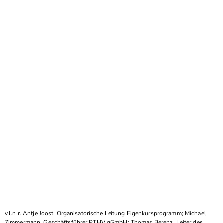
v.l.n.r. Antje Joost, Organisatorische Leitung Eigenkursprogramm; Michael
Zimmermann, Geschäftsführer PTHV gGmbH; Thomas Berenz, Leiter des