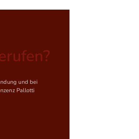
berufen?
findung und bei
zenz Pallotti