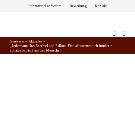
Zum
Infomaterial anfordern
Bewerbung
Kontakt
Inhalt
springen
Startseite
Aktuelles
„Jedermann“ bei Ezechiel und Pallotti. Eine alttestamentlich fundierte
spirituelle Sicht auf den Menschen
Aktuelles
29.04.2019
| Von Verena Breitbach
„JEDERMANN“ BEI EZECHIEL UND
PALLOTTI. EINE ALTTESTAMENTLICH
FUNDIERTE SPIRITUELLE SICHT AUF