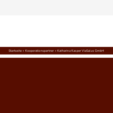
Zum
Inhalt
springen
Startseite
Kooperationspartner
Katharina Kasper ViaSalus GmbH