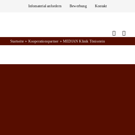
Zum
Infomaterial anfordern
Bewerbung
Kontakt
Inhalt
springen
Startseite
Kooperationspartner
MEDIAN Klinik Tönisstein