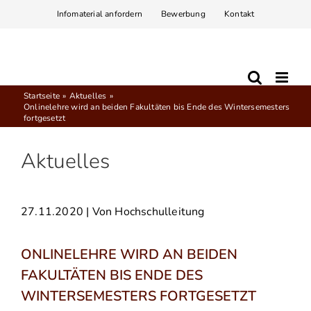
Zum
Infomaterial anfordern
Bewerbung
Kontakt
Inhalt
springen
Startseite
Aktuelles
Onlinelehre wird an beiden Fakultäten bis Ende des Wintersemesters
fortgesetzt
Aktuelles
27.11.2020
| Von Hochschulleitung
ONLINELEHRE WIRD AN BEIDEN
FAKULTÄTEN BIS ENDE DES
WINTERSEMESTERS FORTGESETZT