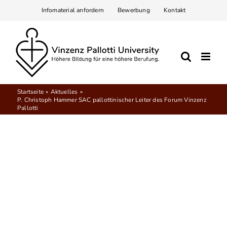
Zum
Infomaterial anfordern
Bewerbung
Kontakt
Inhalt
springen
Startseite
Aktuelles
P. Christoph Hammer SAC pallottinischer Leiter des Forum Vinzenz
Pallotti
Aktuelles
24.07.2018
| Von Verena Breitbach
P. CHRISTOPH HAMMER SAC
PALLOTTINISCHER LEITER DES FORUM