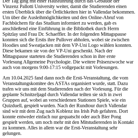
Der Tag ging mit einer Hausführung durch das Gebäude der
Vinzenz Pallotti University weiter, damit die Studierenden einen
ersten Überblick über die Örtlichkeiten hier in Vallendar bekommen.
Um über die Ausleihmöglichkeiten und den Online-Abruf von
Fachbüchern für das Studium informiert zu werden, gab es
anschließend eine Einführung in die Bibliothek durch Herrn
Spitzlay und Frau Dr. Schaeffler. In der folgenden Mittagspause
konnten sich die Erstis ihre Pullover abholen, wobei sie zwischen
Hoodies und Sweatjacken mit dem VP-Uni Logo wählen konnten.
Diese bekamen sie von der VP-Uni geschenkt. Nach der
Mittagspause starteten die Studierenden schon in ihre erste
Vorlesung Allgemeine Psychologie. Die weitere Präsenzwoche war
auch von morgens 9:00-17:15 vollgepackt mit Vorlesungen.
Am 10.04.2025 fand dann noch die Ersti-Veranstaltung, die vom
Veranstaltungskomitee des ASTAs organisiert wurde, statt. Dazu
trafen wir uns mit dem Studierenden nach der Vorlesung. Für die
geplante Schnitzeljagd durch Vallendar teilten sie sich in zwei
Gruppen auf, wobei an verschiedenen Stationen Spiele, wie ein
Quizduell, gespielt wurden. Nach der Rundtour durch Vallendar
sind wir mit dem Zug nach Koblenz ins Irish Pub gefahren. Dort
konnte entweder einfach nur gequatscht oder auch Bier Pong
gespielt werden, um noch mehr mit den Mitstudierenden in Kontakt
zu kommen. Alles in allem war die Ersti-Veranstaltung sehr
gelungen.