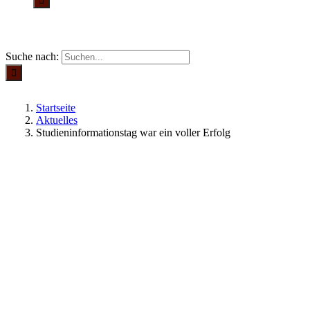
Suche nach:
Startseite
Aktuelles
Studieninformationstag war ein voller Erfolg
Aktuelles
23.04.2018
| Von Verena Breitbach
STUDIENINFORMATIONSTAG WAR EIN
VOLLER ERFOLG