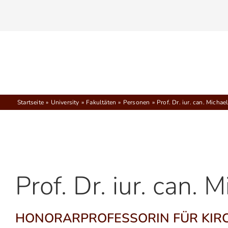
Zum
Inhalt
springen
Startseite
University
Fakultäten
Personen
Prof. Dr. iur. can. Micha
Prof. Dr. iur. can.
HONORARPROFESSORIN FÜR KIR