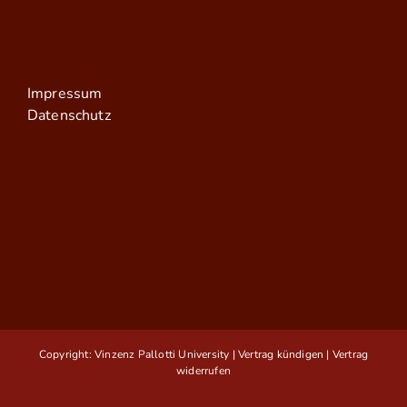
Impressum
Datenschutz
Copyright: Vinzenz Pallotti University |
Vertrag kündigen
|
Vertrag
widerrufen