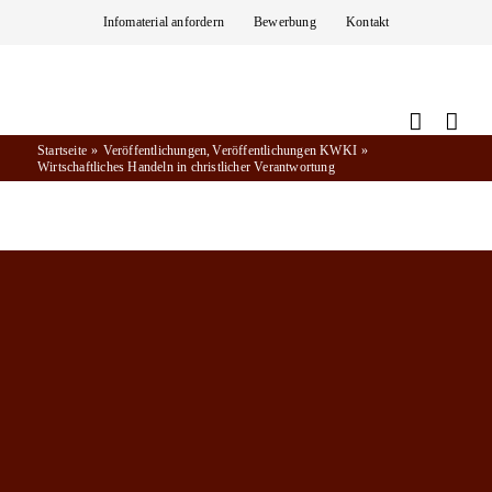
Zum
Infomaterial anfordern
Bewerbung
Kontakt
Inhalt
springen
Startseite
Veröffentlichungen
Veröffentlichungen KWKI
Wirtschaftliches Handeln in christlicher Verantwortung