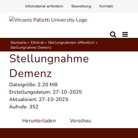
Zum
Infomaterial anfordern
Bewerbung
Kontakt
Inhalt
springen
Startseite
Ethikrat
Stellungnahmen-öffentlich
Stellungnahme Demenz
Stellungnahme
Demenz
Dateigröße: 2.20 MB
Erstellungsdatum: 27-10-2025
Aktualisiert: 27-10-2025
Aufrufe: 352
Herunterladen
Vorschau