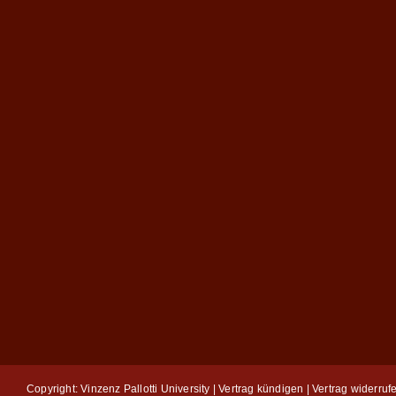
Copyright: Vinzenz Pallotti University |
Vertrag kündigen
|
Vertrag widerruf