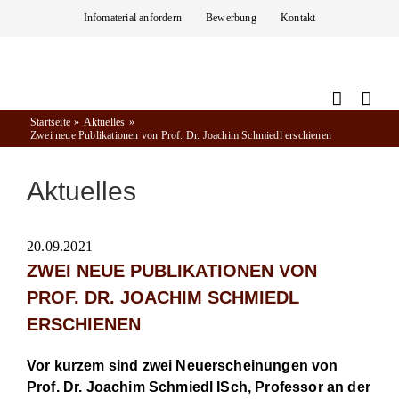
Zum
Infomaterial anfordern
Bewerbung
Kontakt
Inhalt
springen
Startseite
Aktuelles
Zwei neue Publikationen von Prof. Dr. Joachim Schmiedl erschienen
Aktuelles
20.09.2021
ZWEI NEUE PUBLIKATIONEN VON
PROF. DR. JOACHIM SCHMIEDL
ERSCHIENEN
Vor kurzem sind zwei Neuerscheinungen von
Prof. Dr. Joachim Schmiedl ISch, Professor an der