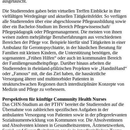
ausgetauscht.
Die Studierenden gaben beim virtuellen Treffen Einblicke in ihre
vielfältigen Werdegänge und aktuellen Tätigkeitsfelder. So verfügen
alle Studierenden über eine abgeschlossene Pflegeausbildung sowie
über ein Bachelor-Studium im Bereich Pflegewissenschaft/
Pflegepädagogik oder Pflegemanagement. Die meisten von ihnen
weisen zudem mehrjährige Berufserfahrungen aus verschiedenen
Bereichen der Pflege vor. Beispiele hierfür sind Tätigkeiten in einer
Ambulanz für Gerontopsychiatrie, in der häuslichen Beratung für
Familien mit kleinen Kindern, die Unterstützung benötigen, die
sogenannten „Frühen Hilfen“ oder auch im kommunalen Bereich
der Familiengesundheitspflege. Darüber hinaus arbeiten die
Studierenden in rheinland-pfälzischen Projekten wie „HandinHand“
oder „Famous“ mit, die das Ziel haben, die hausärztliche
Versorgung älterer und multimorbider Patienten in
strukturschwachen Regionen durch interdisziplinäre Konzepte von
Medizin und Pflege zu verbessern.
Perspektiven für künftige Community Health Nurses
Das CHN-Studium an der PTHV bereitet die Studierenden auf die
Übernahme von zahlreichen spezifischen Aufgaben in der
ambulanten Versorgung von Patienten sowie in der pflegerelevanten
Sozialraumentwicklung von Kommunen vor. Die Absolventinnen
und Absolventen können in Gesundheitszentren, Ärztenetzwerken,