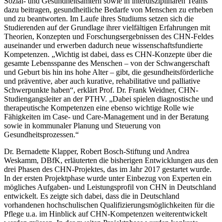
Sozial- und Gesundheitsämtern sowie in interdisziplinären Teams
dazu beitragen, gesundheitliche Bedarfe von Menschen zu erheben
und zu beantworten. Im Laufe ihres Studiums setzen sich die
Studierenden auf der Grundlage ihrer vielfältigen Erfahrungen mit
Theorien, Konzepten und Forschungsergebnissen des CHN-Feldes
auseinander und erwerben dadurch neue wissenschaftsfundierte
Kompetenzen. „Wichtig ist dabei, dass es CHN-Konzepte über die
gesamte Lebensspanne des Menschen – von der Schwangerschaft
und Geburt bis hin ins hohe Alter – gibt, die gesundheitsförderliche
und präventive, aber auch kurative, rehabilitative und palliative
Schwerpunkte haben“, erklärt Prof. Dr. Frank Weidner, CHN-
Studiengangsleiter an der PTHV. „Dabei spielen diagnostische und
therapeutische Kompetenzen eine ebenso wichtige Rolle wie
Fähigkeiten im Case- und Care-Management und in der Beratung
sowie in kommunaler Planung und Steuerung von
Gesundheitsprozessen.“
Dr. Bernadette Klapper, Robert Bosch-Stiftung und Andrea
Weskamm, DBfK, erläuterten die bisherigen Entwicklungen aus den
drei Phasen des CHN-Projektes, das im Jahr 2017 gestartet wurde.
In der ersten Projektphase wurde unter Einbezug von Experten ein
mögliches Aufgaben- und Leistungsprofil von CHN in Deutschland
entwickelt. Es zeigte sich dabei, dass die in Deutschland
vorhandenen hochschulischen Qualifizierungsmöglichkeiten für die
Pflege u.a. im Hinblick auf CHN-Kompetenzen weiterentwickelt