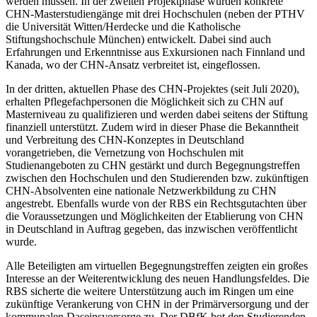
werden müssen. In der zweiten Projektphase wurden konkrete
CHN-Masterstudiengänge mit drei Hochschulen (neben der PTHV
die Universität Witten/Herdecke und die Katholische
Stiftungshochschule München) entwickelt. Dabei sind auch
Erfahrungen und Erkenntnisse aus Exkursionen nach Finnland und
Kanada, wo der CHN-Ansatz verbreitet ist, eingeflossen.
In der dritten, aktuellen Phase des CHN-Projektes (seit Juli 2020),
erhalten Pflegefachpersonen die Möglichkeit sich zu CHN auf
Masterniveau zu qualifizieren und werden dabei seitens der Stiftung
finanziell unterstützt. Zudem wird in dieser Phase die Bekanntheit
und Verbreitung des CHN-Konzeptes in Deutschland
vorangetrieben, die Vernetzung von Hochschulen mit
Studienangeboten zu CHN gestärkt und durch Begegnungstreffen
zwischen den Hochschulen und den Studierenden bzw. zukünftigen
CHN-Absolventen eine nationale Netzwerkbildung zu CHN
angestrebt. Ebenfalls wurde von der RBS ein Rechtsgutachten über
die Voraussetzungen und Möglichkeiten der Etablierung von CHN
in Deutschland in Auftrag gegeben, das inzwischen veröffentlicht
wurde.
Alle Beteiligten am virtuellen Begegnungstreffen zeigten ein großes
Interesse an der Weiterentwicklung des neuen Handlungsfeldes. Die
RBS sicherte die weitere Unterstützung auch im Ringen um eine
zukünftige Verankerung von CHN in der Primärversorgung und der
kommunalen Daseinsvorsorge zu. Der DBfK bot den Studierenden