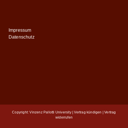
Impressum
Datenschutz
Copyright: Vinzenz Pallotti University |
Vertrag kündigen
|
Vertrag
widerrufen