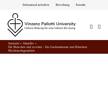
Zum
Infomaterial anfordern
Bewerbung
Kontakt
Inhalt
springen
Startseite
Aktuelles
Die Menschen sind zu retten – Ein Gastkommentar zum Münchner
Missbrauchsgutachten
Aktuelles
02.02.2022
DIE MENSCHEN SIND ZU RETTEN – EIN
GASTKOMMENTAR ZUM MÜNCHNER