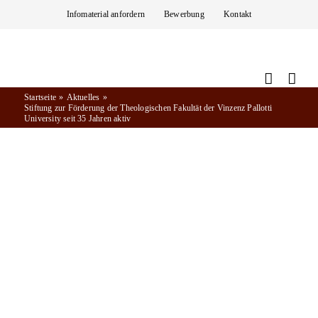
Zum
Infomaterial anfordern
Bewerbung
Kontakt
Inhalt
springen
Startseite
Aktuelles
Stiftung zur Förderung der Theologischen Fakultät der Vinzenz Pallotti
University seit 35 Jahren aktiv
Aktuelles
06.07.2022
STIFTUNG ZUR FÖRDERUNG DER
THEOLOGISCHEN FAKULTÄT DER
VINZENZ PALLOTTI UNIVERSITY SEIT 35