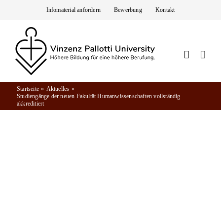
Zum
Infomaterial anfordern
Bewerbung
Kontakt
Inhalt
springen
Startseite
Aktuelles
Studiengänge der neuen Fakultät Humanwissenschaften vollständig
akkreditiert
Aktuelles
29.09.2022
STUDIENGÄNGE DER NEUEN FAKULTÄT
HUMANWISSENSCHAFTEN