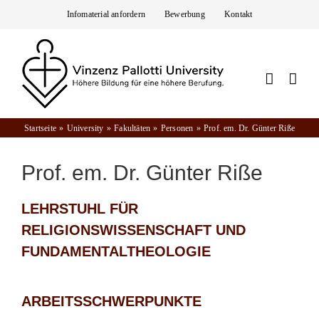
Zum
Infomaterial anfordern
Bewerbung
Kontakt
Inhalt
springen
Startseite
University
Fakultäten
Personen
Prof. em. Dr. Günter Riße
Prof. em. Dr. Günter Riße
LEHRSTUHL FÜR
RELIGIONSWISSENSCHAFT UND
FUNDAMENTALTHEOLOGIE
ARBEITSSCHWERPUNKTE