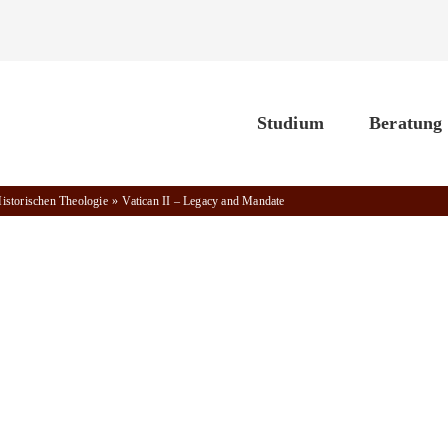
Studium
Beratung
Historischen Theologie
Vatican II – Legacy and Mandate
cy and Mandate