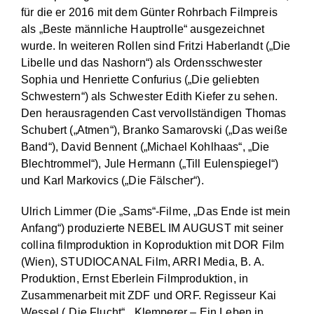
für die er 2016 mit dem Günter Rohrbach Filmpreis
als „Beste männliche Hauptrolle“ ausgezeichnet
wurde. In weiteren Rollen sind Fritzi Haberlandt („Die
Libelle und das Nashorn“) als Ordensschwester
Sophia und Henriette Confurius („Die geliebten
Schwestern“) als Schwester Edith Kiefer zu sehen.
Den herausragenden Cast vervollständigen Thomas
Schubert („Atmen“), Branko Samarovski („Das weiße
Band“), David Bennent („Michael Kohlhaas“, „Die
Blechtrommel“), Jule Hermann („Till Eulenspiegel“)
und Karl Markovics („Die Fälscher“).
Ulrich Limmer (Die „Sams“-Filme, „Das Ende ist mein
Anfang“) produzierte NEBEL IM AUGUST mit seiner
collina filmproduktion in Koproduktion mit DOR Film
(Wien), STUDIOCANAL Film, ARRI Media, B. A.
Produktion, Ernst Eberlein Filmproduktion, in
Zusammenarbeit mit ZDF und ORF. Regisseur Kai
Wessel („Die Flucht“, „Klemperer – Ein Leben in