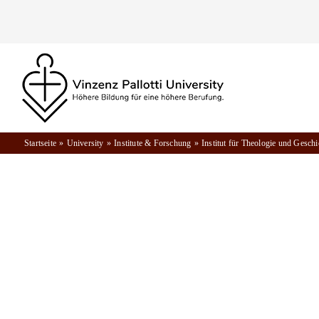
Zum
Inhalt
springen
Startseite
University
Institute & Forschung
Institut für Theologie und Geschi
Pallotti-Institut