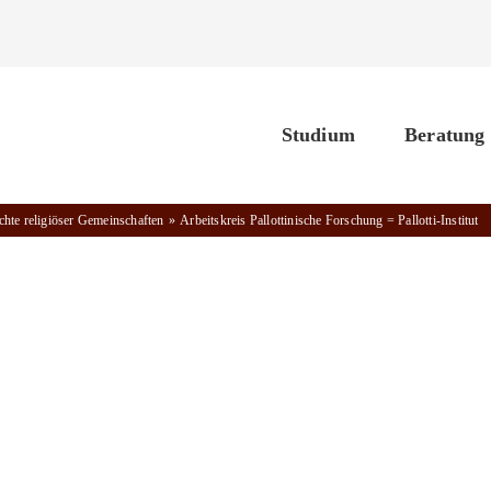
Studium
Beratung
chte religiöser Gemeinschaften
Arbeitskreis Pallottinische Forschung = Pallotti-Institut