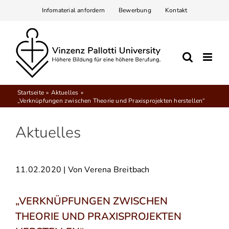
Zum
Infomaterial anfordern
Bewerbung
Kontakt
Inhalt
springen
Startseite
Aktuelles
„Verknüpfungen zwischen Theorie und Praxisprojekten herstellen“
Aktuelles
11.02.2020
| Von Verena Breitbach
„VERKNÜPFUNGEN ZWISCHEN
THEORIE UND PRAXISPROJEKTEN